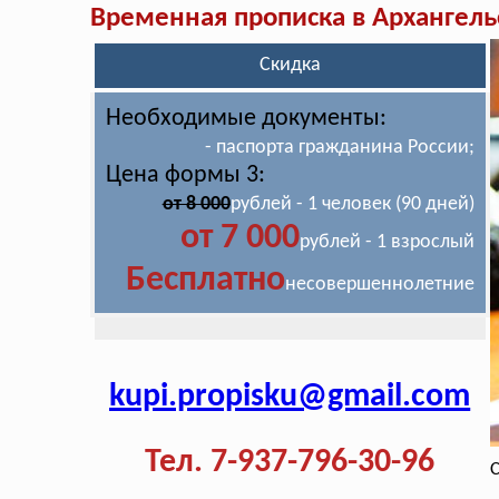
Временная прописка в Архангель
Скидка
Необходимые документы:
- паспорта гражданина России;
Цена формы 3:
от 8 000
рублей - 1 человек (90 дней)
от 7 000
рублей - 1 взрослый
Бесплатно
несовершеннолетние
kupi.propisku@gmail.com
Тел. 7-937-796-30-96
С