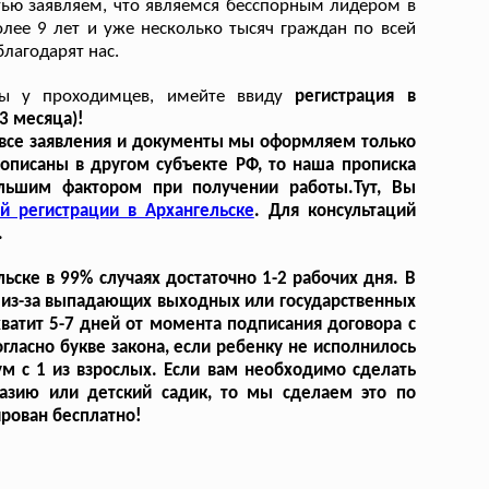
ью заявляем, что являемся бесспорным лидером в
лее 9 лет и уже несколько тысяч граждан по всей
лагодарят нас.
ты у проходимцев, имейте ввиду
регистрация в
3 месяца)!
 все заявления и документы мы оформляем только
описаны в другом субъекте РФ, то наша прописка
льшим фактором при получении работы.Тут, Вы
й регистрации в Архангельске
. Для консультаций
.
ьске в 99% случаях достаточно 1-2 рабочих дня. В
, из-за выпадающих выходных или государственных
ватит 5-7 дней от момента подписания договора с
гласно букве закона, если ребенку не исполнилось
м с 1 из взрослых. Если вам необходимо сделать
азию или детский садик, то мы сделаем это по
рирован бесплатно!