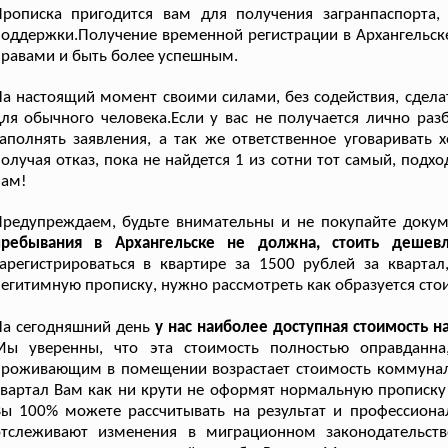
Прописка пригодится вам для получения загранпаспорта
оддержки.Получение временной регистрации в Архангельск
равами и быть более успешным.
а настоящий момент своими силами, без содействия, сдела
ля обычного человека.Если у вас не получается лично разб
аполнять заявления, а так же ответственное уговаривать
олучая отказ, пока не найдется 1 из сотни тот самый, подхо
нам!
Предупреждаем, будьте внимательны и не покупайте доку
пребывания в Архангельске не должна, стоить дешев
арегистрироваться в квартире за 1500 рублей за квартал
егитимную прописку, нужно рассмотреть как образуется стои
а сегодняшний день
у нас наиболее доступная стоимость н
Мы уверенны, что эта стоимость полностью оправданна
роживающим в помещении возрастает стоимость коммунальн
вартал Вам как ни крути не оформят нормальную прописку 
ы 100% можете рассчитывать на результат и профессиона
отслеживают изменения в миграционном законодательст