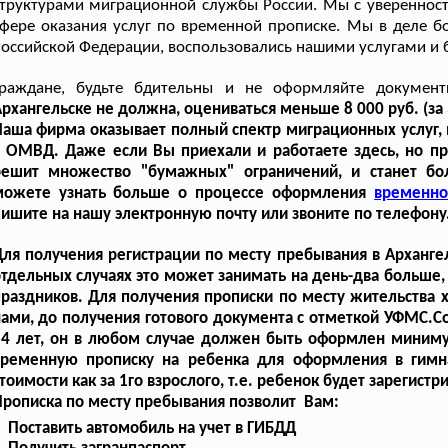
труктурами миграционной службы России. Мы с уверенност
фере оказания услуг по временной прописке. Мы в деле бо
оссийской Федерации, воспользовались нашими услугами и б
Граждане, будьте бдительны и не оформляйте докумен
рхангельске не должна, оцениваться меньше 8 000 руб. (за 
аша фирма оказывает полный спектр миграционных услуг,
 ОМВД. Даже если Вы приехали и работаете здесь, но пр
решит множество "бумажных" ограничений, и станет бо
можете узнать больше о процессе оформления
временно
ишите на нашу электронную почту или звоните по телефону
ля получения регистрации по месту пребывания в Архангел
тдельных случаях это может занимать на день-два больше
раздников. Для получения прописки по месту жительства х
ами, до получения готового документа с отметкой УФМС.Со
14 лет, он в любом случае должен быть оформлен миниму
временную прописку на ребенка для оформления в гимн
тоимости как за 1го взрослого, т.е. ребенок будет зарегист
рописка по месту пребывания позволит Вам:
Поставить автомобиль на учет в ГИБДД