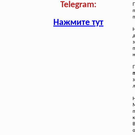
Telegram:
п
п
Нажмите тут
Н
д
з
п
з
л
Н
п
к
В